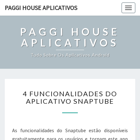
PAGGI HOUSE APLICATIVOS
Togg
navig
PAGGI HOUSE
APLICATIVOS
Tudo Sobre Os Aplicativos Android
4
4 FUNCIONALIDADES DO
FUNCIONALIDADES
APLICATIVO SNAPTUBE
DO
APLICATIVO
SNAPTUBE
As funcionalidades do Snaptube estão disponíveis
gratuitamente para os usuários e tornam este app