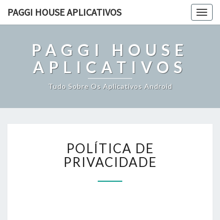
PAGGI HOUSE APLICATIVOS
Togg
navig
PAGGI HOUSE
APLICATIVOS
Tudo Sobre Os Aplicativos Android
POLÍTICA
POLÍTICA DE
DE
PRIVACIDADE
PRIVACIDADE